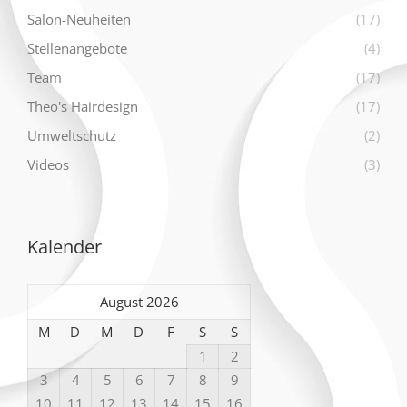
Salon-Neuheiten
(17)
Stellenangebote
(4)
Team
(17)
Theo's Hairdesign
(17)
Umweltschutz
(2)
Videos
(3)
Kalender
August 2026
M
D
M
D
F
S
S
1
2
3
4
5
6
7
8
9
10
11
12
13
14
15
16