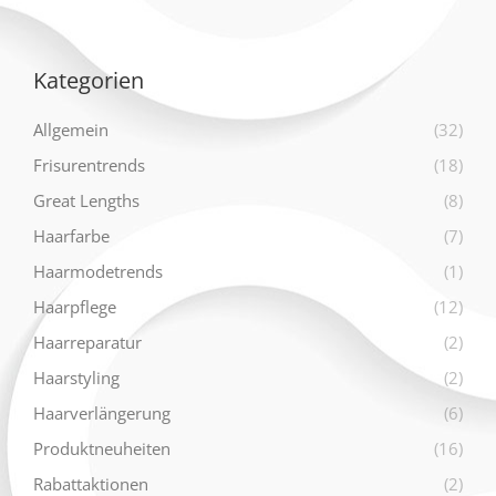
Kategorien
Allgemein
(32)
Frisurentrends
(18)
Great Lengths
(8)
Haarfarbe
(7)
Haarmodetrends
(1)
Haarpflege
(12)
Haarreparatur
(2)
Haarstyling
(2)
Haarverlängerung
(6)
Produktneuheiten
(16)
Rabattaktionen
(2)