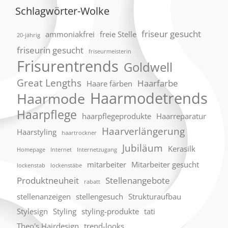
Schlagwörter-Wolke
friseur gesucht
ammoniakfrei
freie Stelle
20-jährig
friseurin gesucht
friseurmeisterin
Frisurentrends
Goldwell
Great Lengths
Haarfarbe
Haare färben
Haarmodetrends
Haarmode
Haarpflege
haarpflegeprodukte
Haarreparatur
Haarverlängerung
Haarstyling
haartrockner
Jubiläum
Kerasilk
Homepage
Internet
Internetzugang
mitarbeiter
Mitarbeiter gesucht
lockenstab
lockenstäbe
Produktneuheit
Stellenangebote
rabatt
stellenanzeigen
stellengesuch
Strukturaufbau
Stylesign
Styling
styling-produkte
tati
Theo's Hairdesign
trend-looks