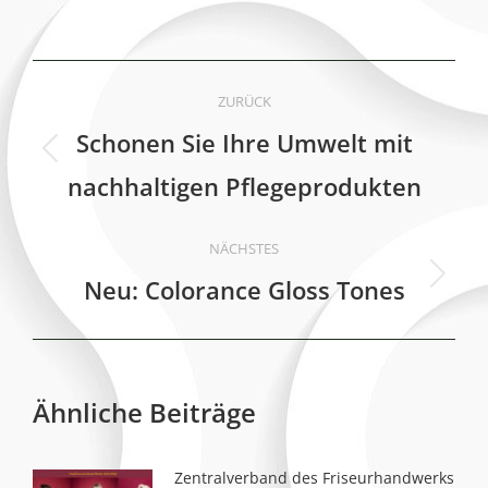
Kommentarnavigation
ZURÜCK
Schonen Sie Ihre Umwelt mit
Vorheriger
nachhaltigen Pflegeprodukten
Beitrag:
NÄCHSTES
Neu: Colorance Gloss Tones
Nächster
Beitrag:
Ähnliche Beiträge
Zentralverband des Friseurhandwerks