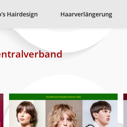
s Hairdesign
’s Hairdesign
Haarverlängerung
Haarverlängerung
entralverband