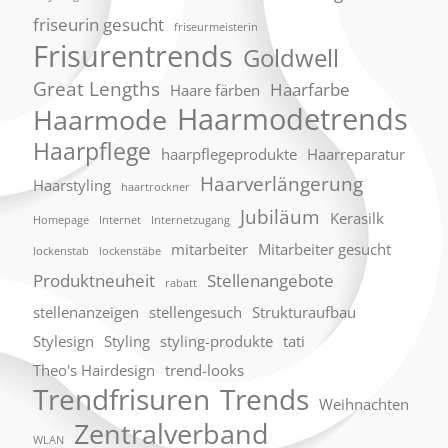
friseurin gesucht
friseurmeisterin
Frisurentrends
Goldwell
Great Lengths
Haarfarbe
Haare färben
Haarmodetrends
Haarmode
Haarpflege
haarpflegeprodukte
Haarreparatur
Haarverlängerung
Haarstyling
haartrockner
Jubiläum
Kerasilk
Homepage
Internet
Internetzugang
mitarbeiter
Mitarbeiter gesucht
lockenstab
lockenstäbe
Produktneuheit
Stellenangebote
rabatt
stellenanzeigen
stellengesuch
Strukturaufbau
Stylesign
Styling
styling-produkte
tati
Theo's Hairdesign
trend-looks
Trendfrisuren
Trends
Weihnachten
Zentralverband
WLAN