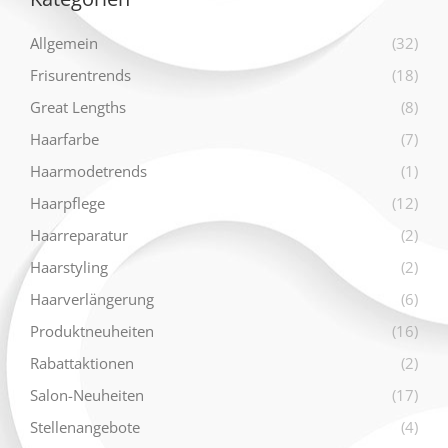
Allgemein
(32)
Frisurentrends
(18)
Great Lengths
(8)
Haarfarbe
(7)
Haarmodetrends
(1)
Haarpflege
(12)
Haarreparatur
(2)
Haarstyling
(2)
Haarverlängerung
(6)
Produktneuheiten
(16)
Rabattaktionen
(2)
Salon-Neuheiten
(17)
Stellenangebote
(4)