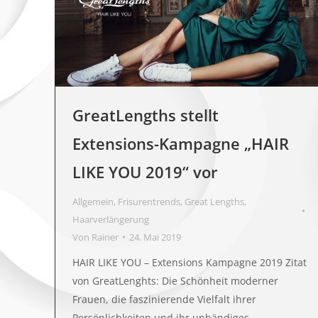
GreatLengths stellt
Extensions-Kampagne „HAIR
LIKE YOU 2019“ vor
Allgemein
,
Frisurentrends
,
Great Lengths
,
Haarverlängerung
Von
Rainer
24. Mai 2019
HAIR LIKE YOU – Extensions Kampagne 2019 Zitat
von GreatLenghts: Die Schönheit moderner
Frauen, die faszinierende Vielfalt ihrer
Persönlichkeiten und ihr unbändiges