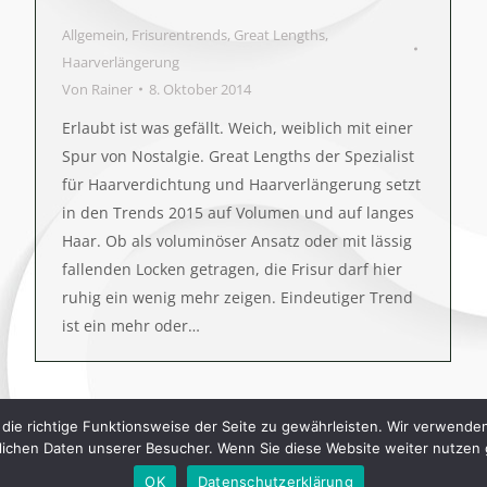
Allgemein
,
Frisurentrends
,
Great Lengths
,
Haarverlängerung
Von
Rainer
8. Oktober 2014
Erlaubt ist was gefällt. Weich, weiblich mit einer
Spur von Nostalgie. Great Lengths der Spezialist
für Haarverdichtung und Haarverlängerung setzt
in den Trends 2015 auf Volumen und auf langes
Haar. Ob als voluminöser Ansatz oder mit lässig
fallenden Locken getragen, die Frisur darf hier
ruhig ein wenig mehr zeigen. Eindeutiger Trend
ist ein mehr oder…
 die richtige Funktionsweise der Seite zu gewährleisten. Wir verwende
lichen Daten unserer Besucher. Wenn Sie diese Website weiter nutzen 
OK
Datenschutzerklärung