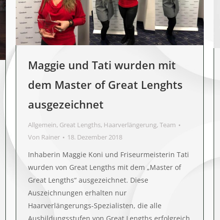
Maggie und Tati wurden mit
dem Master of Great Lenghts
ausgezeichnet
Allgemein
,
Great Lengths
,
Haarverlängerung
,
Team
Von
Rainer
18. Dezember 2018
Inhaberin Maggie Koni und Friseurmeisterin Tati
wurden von Great Lengths mit dem „Master of
Great Lengths“ ausgezeichnet. Diese
Auszeichnungen erhalten nur
Haarverlängerungs-Spezialisten, die alle
Ausbildungsstufen von Great Lengths erfolgreich