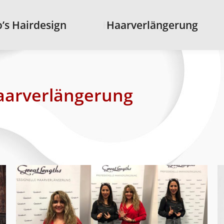
s Hairdesign
’s Hairdesign
Haarverlängerung
Haarverlängerung
aarverlängerung