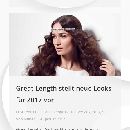
Great Length stellt neue Looks
für 2017 vor
Frisurentrends
,
Great Lengths
,
Haarverlängerung
Von
Rainer
26. Januar 2017
Great Length, Weltmarktführer im Bereich