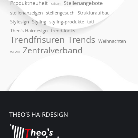
Produktneuheit
Stellenangebote
rabatt
stellenanzeigen
stellengesuch
Strukturaufbau
Stylesign
Styling
styling-produkte
tati
Theo's Hairdesign
trend-looks
Trendfrisuren
Trends
Weihnachten
Zentralverband
WLAN
THEO’S HAIRDESIGN