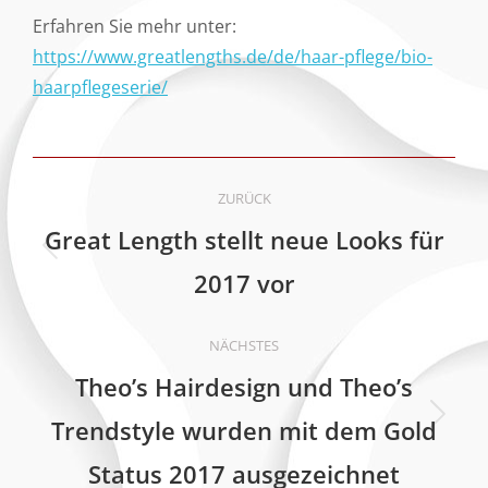
Erfahren Sie mehr unter:
https://www.greatlengths.de/de/haar-pflege/bio-
haarpflegeserie/
Kommentarnavigation
ZURÜCK
Great Length stellt neue Looks für
Vorheriger
2017 vor
Beitrag:
NÄCHSTES
Theo’s Hairdesign und Theo’s
Trendstyle wurden mit dem Gold
Nächster
Beitrag:
Status 2017 ausgezeichnet