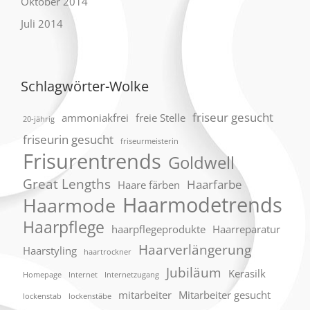
Oktober 2014
Juli 2014
Schlagwörter-Wolke
friseur gesucht
ammoniakfrei
freie Stelle
20-jährig
friseurin gesucht
friseurmeisterin
Frisurentrends
Goldwell
Great Lengths
Haarfarbe
Haare färben
Haarmodetrends
Haarmode
Haarpflege
haarpflegeprodukte
Haarreparatur
Haarverlängerung
Haarstyling
haartrockner
Jubiläum
Kerasilk
Homepage
Internet
Internetzugang
mitarbeiter
Mitarbeiter gesucht
lockenstab
lockenstäbe