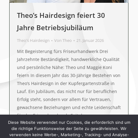
Theo’s Hairdesign feiert 30
Jahre Betriebsjubiläum
Theo's Hairdesign
Von
Theo
21. Januar 2026
Mit Begeisterung fürs Friseurhandwerk Drei
Jahrzehnte Beständigkeit, handwerkliche Qualität
und persönliche Nähe: Theo und Maggie Koni
feiern In diesem Jahr das 30-Jährige Bestehen von
Theo’s Hairdesign in der Kupfergartenstraße in
Lauf. Ein Jubiläum, das nicht nur für beruflichen
Erfolg steht, sondern vor allem für Vertrauen,
gewachsene Beziehungen und echte Leidenschaft
für das Friseurhandwerk. Seit der…
Diese Website verwendet nur Cookies, die erforderlich sind um
die richtige Funktionsweise der Seite zu gewährleisten. Wir
verwenden keine Werbe-, Marketing-, Tracking- und Analyse-