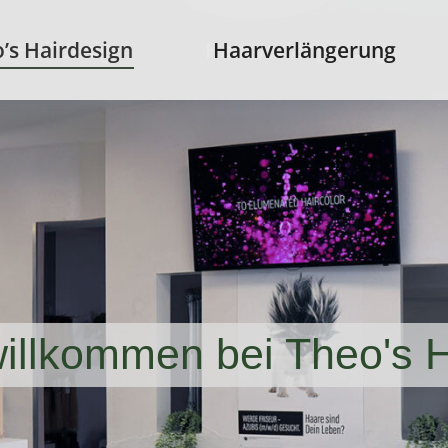
s Hairdesign
’s Hairdesign
Haarverlängerung
Haarverlängerung
willkommen bei Theo's 