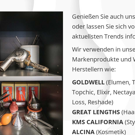
Genießen Sie auch u
oder lassen Sie sich v
aktuellsten Trends inf
Wir verwenden in unse
Markenprodukte und W
Herstellern wie:
GOLDWELL
(Elumen, Tr
Topchic, Elixir, Nectay
Loss, Reshade)
GREAT LENGTHS
(Haar
KMS CALIFORNIA
(Sty
ALCINA
(Kosmetik)