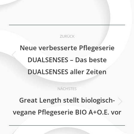
Kommentarnavigation
ZURÜCK
Neue verbesserte Pflegeserie
DUALSENSES – Das beste
Vorheriger
Beitrag:
DUALSENSES aller Zeiten
NÄCHSTES
Great Length stellt biologisch-
Nächster
vegane Pflegeserie BIO A+O.E. vor
Beitrag: