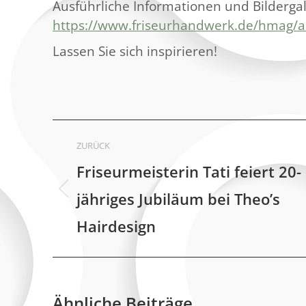
Ausführliche Informationen und Bildergale
https://www.friseurhandwerk.de/hmag/all
Lassen Sie sich inspirieren!
Kommentarnavigation
ZURÜCK
Friseurmeisterin Tati feiert 20-
jähriges Jubiläum bei Theo’s
Vorheriger
Beitrag:
Hairdesign
Ähnliche Beiträge