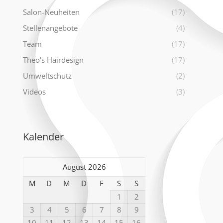
Salon-Neuheiten
(17)
Stellenangebote
(4)
Team
(17)
Theo's Hairdesign
(17)
Umweltschutz
(2)
Videos
(3)
Kalender
August 2026
M
D
M
D
F
S
S
1
2
3
4
5
6
7
8
9
10
11
12
13
14
15
16