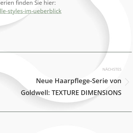
rien finden Sie hier:
e-styles-im-ueberblick
NÄCHSTES
Neue Haarpflege-Serie von
Nächster
Goldwell: TEXTURE DIMENSIONS
Beitrag: