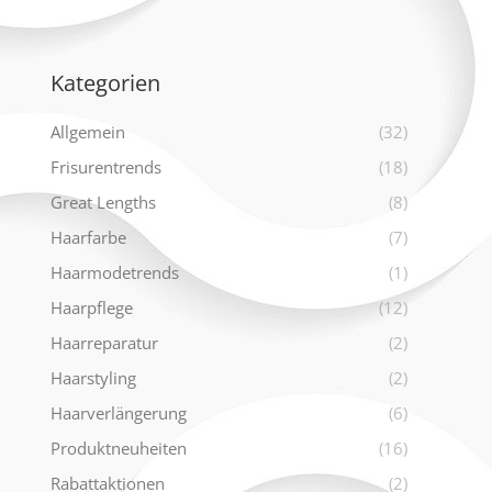
Kategorien
Allgemein
(32)
Frisurentrends
(18)
Great Lengths
(8)
Haarfarbe
(7)
Haarmodetrends
(1)
Haarpflege
(12)
Haarreparatur
(2)
Haarstyling
(2)
Haarverlängerung
(6)
Produktneuheiten
(16)
Rabattaktionen
(2)