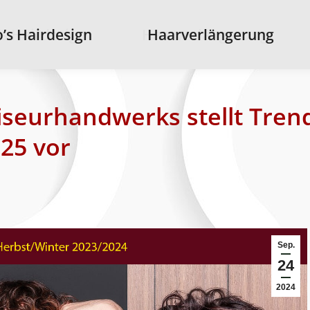
s Hairdesign
’s Hairdesign
Haarverlängerung
Haarverlängerung
iseurhandwerks stellt Tren
25 vor
Sep.
24
2024