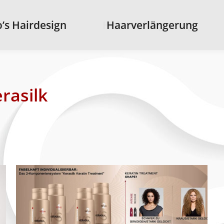
s Hairdesign
’s Hairdesign
Haarverlängerung
Haarverlängerung
rasilk