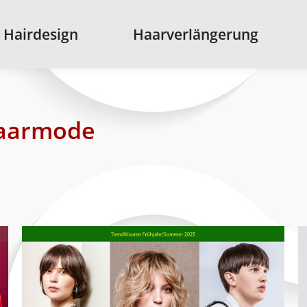
 Hairdesign
 Hairdesign
Haarverlängerung
Haarverlängerung
aarmode