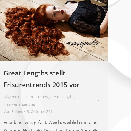
Great Lengths stellt
Frisurentrends 2015 vor
Allgemein
,
Frisurentrends
,
Great Lengths
,
Haarverlängerung
Von
Rainer
8. Oktober 2014
Erlaubt ist was gefällt. Weich, weiblich mit einer
Spur von Nostalgie. Great Lengths der Spezialist