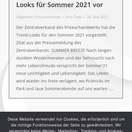
Looks für Sommer 2021 vor
Allgemein
,
Frisurentrends
Von
Theo
26. Mai 2021
Der Zentralverband des Friseurhandwerks hat die
Trend-Looks für den Sommer 2021 vorgestellt.
Zitat aus der Pressemeldung des
Zentralverbands: SUMMER BREEZE Nach langen
dunklen Wintermonaten und der Sehnsucht nach
mehr Lebensfreude verspricht der Sommer’21
neue Leichtigkeit und Lebendigkeit. Das Leben
wird wieder ins Freie verlagert, wo Picknicks im
Park und laue Sommerabende auf uns warten -…
1
2
→
Diese Website verwendet nur Cookies, die erforderlich sind um
die richtige Funktionsweise der Seite zu gewährleisten. Wir
verwenden keine Werbe-, Marketing-, Tracking- und Analyse-