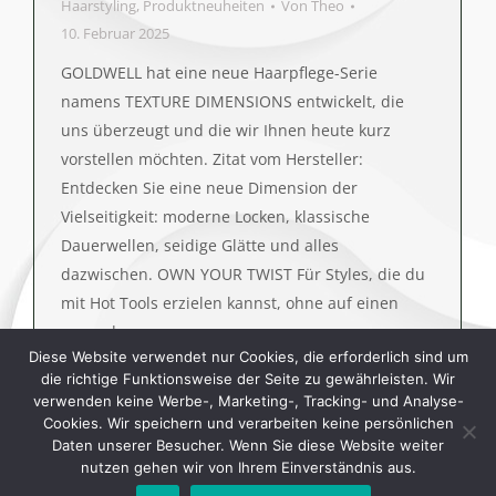
Haarstyling
,
Produktneuheiten
Von
Theo
10. Februar 2025
GOLDWELL hat eine neue Haarpflege-Serie
namens TEXTURE DIMENSIONS entwickelt, die
uns überzeugt und die wir Ihnen heute kurz
vorstellen möchten. Zitat vom Hersteller:
Entdecken Sie eine neue Dimension der
Vielseitigkeit: moderne Locken, klassische
Dauerwellen, seidige Glätte und alles
dazwischen. OWN YOUR TWIST Für Styles, die du
mit Hot Tools erzielen kannst, ohne auf einen
gesund…
Diese Website verwendet nur Cookies, die erforderlich sind um
die richtige Funktionsweise der Seite zu gewährleisten. Wir
verwenden keine Werbe-, Marketing-, Tracking- und Analyse-
Cookies. Wir speichern und verarbeiten keine persönlichen
Daten unserer Besucher. Wenn Sie diese Website weiter
nutzen gehen wir von Ihrem Einverständnis aus.
©2020 by Theo's Hairdesign. All rights reserved.