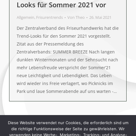
Looks für Sommer 2021 vor
Allgemein
,
Frisurentrends
Von
Theo
26. Mai 2021
Der Zentralverband des Friseurhandwerks hat die
Trend-Looks für den Sommer 2021 vorgestellt.
Zitat aus der Pressemeldung des
Zentralverbands: SUMMER BREEZE Nach langen
dunklen Wintermonaten und der Sehnsucht nach
mehr Lebensfreude verspricht der Sommer’21
neue Leichtigkeit und Lebendigkeit. Das Leben
wird wieder ins Freie verlagert, wo Picknicks im
Park und laue Sommerabende auf uns warten -…
1
2
→
Diese Website verwendet nur Cookies, die erforderlich sind um
die richtige Funktionsweise der Seite zu gewährleisten. Wir
verwenden keine Werbe-, Marketing-, Tracking- und Analyse-