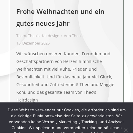
Frohe Weihnachten und ein
gutes neues Jahr
Team
,
Theo's Hairdesign
Von
Theo
15. Dezember 2025
Wir wünschen unseren Kunden, Freunden und
Geschäftspartnern von Herzen himmlische
Weihnachten mit viel Ruhe, Frieden und
Besinnlichkeit. Und für das neue Jahr viel Glück,
Gesundheit und Zufriedenheit! Theo und Maggie
Koni, und das gesamte Team von Theo’s
Hairdesign
Diese Website verwendet nur Cookies, die erforderlich sind um
die richtige Funktionsweise der Seite zu gewährleisten. Wir
verwenden keine Werbe-, Marketing-, Tracking- und Analyse-
Cookies. Wir speichern und verarbeiten keine persönlichen