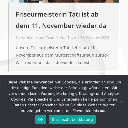
Friseurmeisterin Tati ist ab
dem 11. November wieder da
Salon-Neuheiten
,
Team
Von
Theo
31. Oktober 2025
Unsere Friseurmeisterin Tati kehrt am 11.
November aus dem Mutterschaftsurlaub zurück.
Wir freuen uns dass du wieder da bist!
Diese Website verwendet nur Cookies, die erforderlich sind um
die richtige Funktionsweise der Seite zu gewährleisten. Wir
verwenden keine Werbe-, Marketing-, Tracking- und Analyse-
Cookies. Wir speichern und verarbeiten keine persönlichen
©2020 by Theo's Hairdesign. All rights reserved.
Daten unserer Besucher. Wenn Sie diese Website weiter
09123/5555
info@theos-hairdesign.de
nutzen gehen wir von Ihrem Einverständnis aus.
OK
Datenschutzerklärung