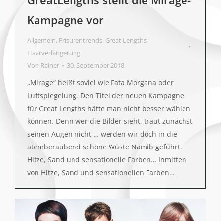
GreatLengths stellt die Mirage-
Kampagne vor
Allgemein
,
Frisurentrends
,
Great Lengths
,
Haarverlängerung
Von
Rainer
30. September 2018
„Mirage“ heißt soviel wie Fata Morgana oder
Luftspiegelung. Den Titel der neuen Kampagne
für Great Lengths hätte man nicht besser wählen
können. Denn wer die Bilder sieht, traut zunächst
seinen Augen nicht … werden wir doch in die
atemberaubend schöne Wüste Namib geführt.
Hitze, Sand und sensationelle Farben… Inmitten
von Hitze, Sand und sensationellen Farben…