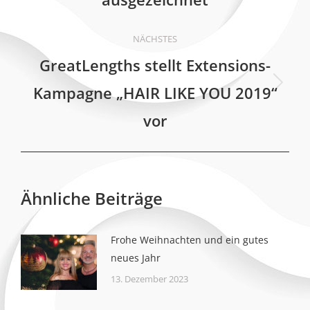
NÄCHSTES
GreatLengths stellt Extensions-
Kampagne „HAIR LIKE YOU 2019“
Nächster
Beitrag:
vor
Ähnliche Beiträge
Frohe Weihnachten und ein gutes
neues Jahr
13. Dezember 2023