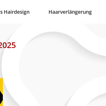
s Hairdesign
’s Hairdesign
Haarverlängerung
Haarverlängerung
 2025