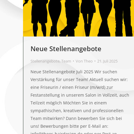
Neue Stellenangebote
Stellenangebote
,
Team
Von
Theo
21. Juli 2025
Neue Stellenangebote Juli 2025 Wir suchen
Verstärkung für unser Team! Aktuell suchen wir:
eine Friseurin / einen Friseur (m/w/d) zur
Festanstellung in unserem Salon in Vollzeit, auch
Teilzeit möglich Möchten Sie in einem
sympathischen, kreativen und professionellen
Team mitwirken? Dann bewerben Sie sich bei
uns! Bewerbungen bitte per E-Mail an:
info@theos-hairdesign.de oder per Post an…