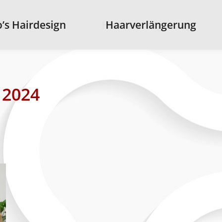
s Hairdesign
’s Hairdesign
Haarverlängerung
Haarverlängerung
i 2024