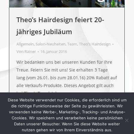
Theo’s Hairdesign feiert 20-
jähriges Jubiläum
Allgemein
,
Salon-Neuheiten
,
Team
,
Theo's Hairdesign
Von
Rainer
16. Januar 2016
Wir bedanken uns bei unseren Kunden für ihre
Treue. Feiern Sie mit uns! Sie erhalten 3 Tage
lang (vom 26.01. bis zum 28.01.16) 20% Rabatt auf
alle Verkaufs-Produkte. Dieses Angebot gilt auch
bei Theo’s Trendstyle.
Diese Website verwendet nur Cookies, die erforderlich sind um
die richtige Funktionsweise der Seite zu gewährleisten. Wir
verwenden keine Werbe-, Marketing-, Tracking- und Analyse-
Cookies. Wir speichern und verarbeiten keine persönlichen
Daten unserer Besucher. Wenn Sie diese Website weiter
nutzen gehen wir von Ihrem Einverständnis aus.
©2020 by Theo's Hairdesign. All rights reserved.