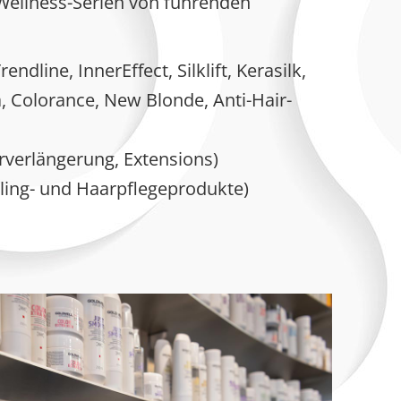
ellness-Serien von führenden
endline, InnerEffect, Silklift, Kerasilk,
a, Colorance, New Blonde, Anti-Hair-
verlängerung, Extensions)
ling- und Haarpflegeprodukte)