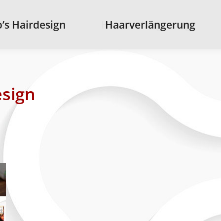
s Hairdesign
’s Hairdesign
Haarverlängerung
Haarverlängerung
sign