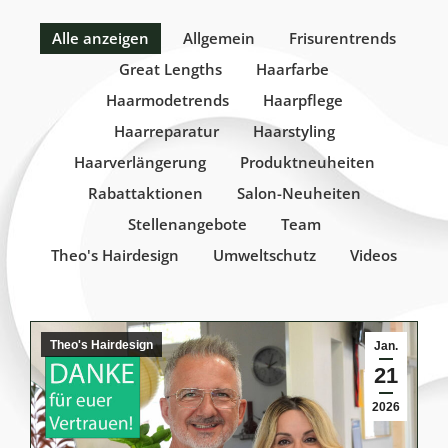
Alle anzeigen
Allgemein
Frisurentrends
Great Lengths
Haarfarbe
Haarmodetrends
Haarpflege
Haarreparatur
Haarstyling
Haarverlängerung
Produktneuheiten
Rabattaktionen
Salon-Neuheiten
Stellenangebote
Team
Theo's Hairdesign
Umweltschutz
Videos
Theo's Hairdesign
Jan.
21
2026