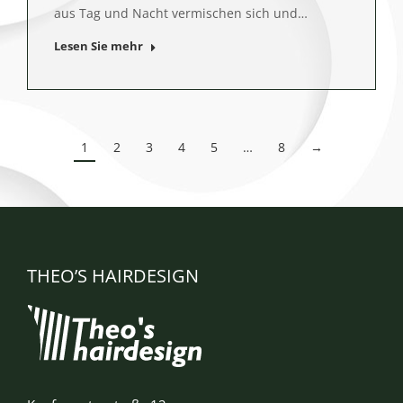
aus Tag und Nacht vermischen sich und…
Lesen Sie mehr
1
2
3
4
5
…
8
→
THEO’S HAIRDESIGN